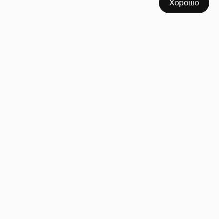
Хорошо
53-летний брат Анджелины Джоли
совершил каминг-аут* после развода с
женой
61