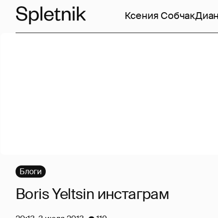
Ксения Собчак
Диан
Блоги
Boris Yeltsin инстаграм