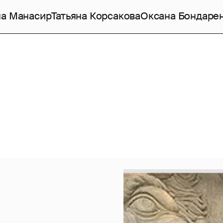
а Манасир
Татьяна Корсакова
Оксана Бондаре