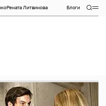
нко
Рената Литвинова
Блоги