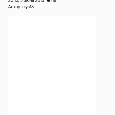
20:13, 3 июля 2013
119
Автор:
elya13