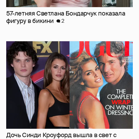
Дочь Синди Кроуфорд вышла в свет с
сыном её бывшего мужа Ричарда Гира
8