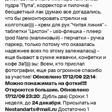
пудра "Пупа", корректор и пилочка) -
бесцветный лак (думаю все догадались,
что бы ремонтировать стрелки на
колготках)))) - крем для рук "Читая линия" -
таблетки "Цистон" - usb-флешка - плеер
ipod Nano (малиновый) - перчатки - ручка
паркер, только потому что оказалась
надежнее всех по этому залежалась)) -
еще бывают в сумке жевачки, конфетки и
кофе 3в1)))) зы: Всем, кто прислал
фотографии, еще раз огромное спасибо
за участие!
Обновлено 17/12/09 22:14
:
Можно понажимать на фотки!!!!
Откроются большие.
Обновлено
17/12/09 23:20
: Дубль два) Сроки: 1
неделя, до
24 декабря
. Присылать на
Nestandarts@mail.ru
Достаточно 1