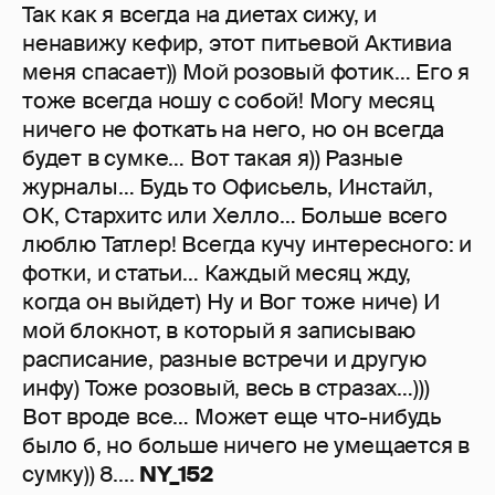
Так как я всегда на диетах сижу, и
ненавижу кефир, этот питьевой Активиа
меня спасает)) Мой розовый фотик… Его я
тоже всегда ношу с собой! Могу месяц
ничего не фоткать на него, но он всегда
будет в сумке… Вот такая я)) Разные
журналы… Будь то Офисьель, Инстайл,
ОК, Стархитс или Хелло… Больше всего
люблю Татлер! Всегда кучу интересного: и
фотки, и статьи… Каждый месяц жду,
когда он выйдет) Ну и Вог тоже ниче) И
мой блокнот, в который я записываю
расписание, разные встречи и другую
инфу) Тоже розовый, весь в стразах…)))
Вот вроде все… Может еще что-нибудь
было б, но больше ничего не умещается в
сумку)) 8....
NY_152