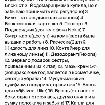
Блокнот 2. Йодомарин(мама купила, но я
забываю принимать его регулярно) 3.
Билет на поезд(использованный) 4.
Банкоматская карточка 5. Паспорт 6.
Подзарядник(для телефона Nokia) 7.
Смарткарта(доступ) на комп(карта была
выдана с работы) 8. Расческа(2шт) 9.
Жидкость для линз 10. Контейнер для
линз(ношу линзы) 11. Дезодорант(Rexona)
12. Зеркало(подарок сестры,
привезенный из Китая) 13. Мазь-крем 5%
(зовиракс)Уже год валяется в косметичке,
сегодня убрала) 14. Мусульманские
духи(мама подарила, нравится) 15. Блеск
для губ(Nivea, I like) 16. Брощь (от сапог с
боку, одна потерялась, другую сняла и в
сумку положила и забыла) 17. Капли для