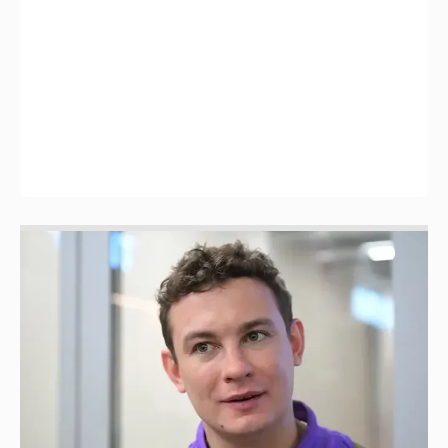
Никита Кологривый высказался насчёт
ИИ
1