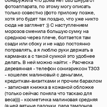
обнаружила что дома нет usb шнура от
фотоаппарата, по этому могу описать
только совестно (фото приложу позже,
хотя это будет так поздно, что уже никто
сюда не заглянет :)) С наступлением
морозов сменила большую сумку на
среднюю через плече, болтается там
сзади или сбоку и не надо постоянно
поправлять, а я люблю руки держать в
карманах а с такой сумкой это удобнее
делать. В ней можно найти: - Расческа
деревянная - телефон сониэриксон Т303
- кошелек малиновый с деньгами,
кредиткам-визитками и прочим барахлом
- записная книжка в кожаной обложке
(только сейчас поняла что таскаю для
веса)))) - косметичка малиновая средняя
(в ней ватные палочки, пара тампонов,