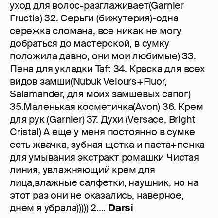
уход для волос-разглаживает(Garnier
Fructis) 32. Серьги (бижутерия)-одна
сережка сломана, все никак не могу
добраться до мастерской, в сумку
положила давно, они мои любимые) 33.
Пена для укладки Taft 34. Краска для всех
видов замши(Nubuk Velours+Fluor,
Salamander, для моих замшевых сапог)
35.Маленькая косметичка(Avon) 36. Крем
для рук (Garnier) 37. Духи (Versace, Bright
Cristal) А еще у меня постоянно в сумке
есть жвачка, зубная щетка и паста+пенка
для умывания экстракт ромашки Чистая
линия, увлажняющий крем для
лица,влажные салфетки, наушник, но на
этот раз они не оказались, наверное,
днем я убрала))))) 2....
Darsi