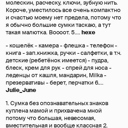
молескин, расческу, ключи, зубную нить.
Короче, уместилось все очень компактно
и счастью моему нет предела, потому что
я обычно большие сумки таскаю, а тут
такая малютка. Воооот. 5....
hexe
- кошелёк - камера - флешка - телефон -
книга - зап.книжка, ручки - салфетки, в т.ч.
детские (ребетёнок имеется) - пудра,
блеск, крем для рук - спрей для носа -
леденцы от кашля, мандарин, Milka -
презервативы - берет, перчатки 6....
Julie_June
1. Сумка без опознавательных знаков
куплена мамой и прихвачена мной
потому что большая, невесомая,
вместительная и вообще классная 2.