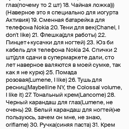
глаз(почему то 2 шт) 18. Чайная ложка)))
(Наверное это я специально для иогурта
Активия) 19. Сменная батарейка для
телефона Nokia 20. Тени для век(Chanel, I
don't like) 21. Флешка(для работы) 22.
Пинцет+кусачки для ногтей) 23. Юз би
кабель для телефона Nokia 24. Спички 2
шт(для сдачи в супермаркете дали, сто
лет наверное валяются в моей сумке, так
как я не курю) 25. Помада
розовая(Lumene, I like) 26. Тушь для
ресниц(Maybelline NY, the Colossal volume,
I like it) 27. Тональный крем(Lancome) 28.
Черный карандаш для глаз(Lumene, не
очень) 29. Белый карандаш для ногтей(не
пользуюсь, зачем он мне, не знаю,
oriflame) 30. Ручка(синяя паста) 31. Крем