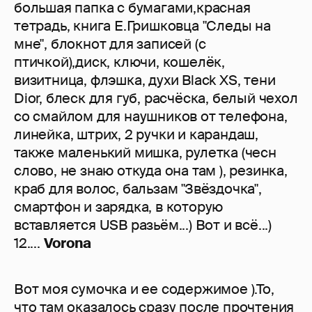
большая папка с бумагами,красная
тетрадь, книга Е.Гришковца "Следы на
мне", блокнот для записей (с
птичкой),диск, ключи, кошелёк,
визитница, флэшка, духи Black XS, тени
Dior, блеск для губ, расчёска, белый чехол
со смайлом для наушников от телефона,
линейка, штрих, 2 ручки и карандаш,
также маленький мишка, рулетка (чесн
слово, не знаю откуда она там ), резинка,
краб для волос, бальзам "Звёздочка",
смартфон и зарядка, в которую
вставляется USB разьём...) Вот и всё...)
12....
Vorona
Вот моя сумочка и ее содержимое ).То,
что там оказалось сразу после прочтения