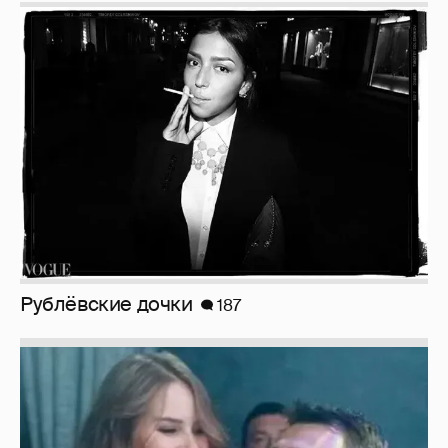
Рублёвские дочки
187
Неужели правда?
143