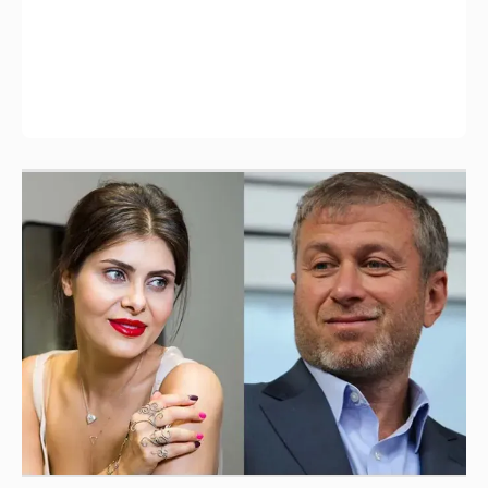
И снова невеста
357