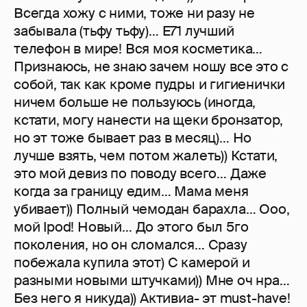
Всегда хожу с ними, тоже ни разу не
забывала (тьфу тьфу)… E71 лучший
телефон в мире! Вся моя косметика…
Признаюсь, не знаю зачем ношу все это с
собой, так как кроме пудры и гигиенички
ничем больше не пользуюсь (иногда,
кстати, могу нанести на щеки бронзатор,
но эт тоже бывает раз в месяц)… Но
лучше взять, чем потом жалеть)) Кстати,
это мой девиз по поводу всего… Даже
когда за границу едим… Мама меня
убивает)) Полный чемодан барахла… Ооо,
мой Ipod! Новый… До этого был 5го
поколения, но он сломался… Сразу
побежала купила этот) С камерой и
разными новыми штучками)) Мне оч нра…
Без него я никуда)) Активиа- эт must-have!