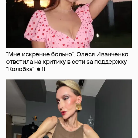
"Люблю своё тело". 52-летняя Наталья
Максимова показала фигуру в "голых"
образах
67