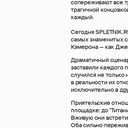
сопереживают все три
трагичной концовкой
каждый.
Сегодня SPLETNIK.RU
самых знаменитых с
Кэмерона — как Дже
Драматичный сценар
заставили каждого п
случился не только н
в реальности их от
исключительно в
др
Приятельские отнош
площадке: до "Титан
Вживую они встрети
Оба сильно пережив