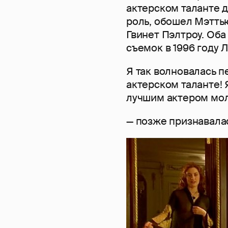
актерском таланте д
роль, обошел Мэттью
Гвинет Пэлтроу. Оба
съемок в 1996 году Л
Я так волновалась п
актерском таланте! Я
лучшим актером мол
— позже признавалас