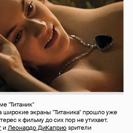
ме "Титаник"
а широкие экраны "Титаника" прошло уже
терес к фильму до сих пор не утихает.
т
и
Леонардо ДиКаприо
зрители