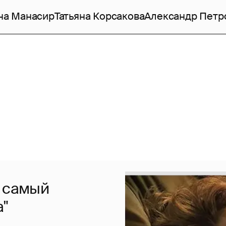
на Манасир
Татьяна Корсакова
Александр Петр
я самый
"