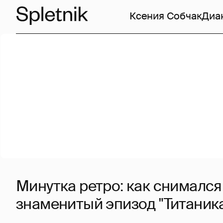
Ксения Собчак
Диа
Минутка ретро: как снималс
знаменитый эпизод "Титаника