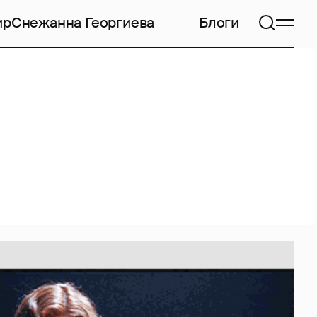
ир
Снежанна Георгиева
Блоги