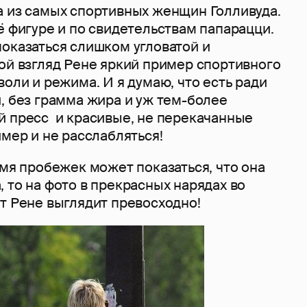
а из самых спортивных женщин Голливуда.
ё фигуре и по свидетельствам папарацци.
показаться слишком угловатой и
ой взгляд Рене яркий пример спортивного
воли и режима. И я думаю, что есть ради
, без грамма жира и уж тем-более
й пресс и красивые, не перекачанные
имер и не расслабляться!
емя пробежек может показаться, что она
 то на фото в прекрасных нарядах во
т Рене выглядит превосходно!