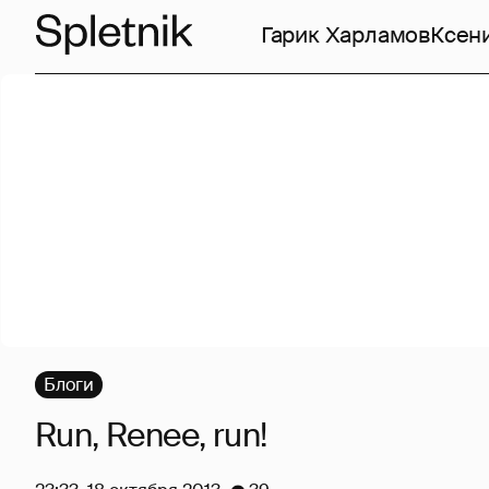
Гарик Харламов
Ксен
Блоги
Run, Renee, run!