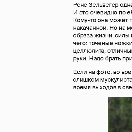
Рене Зельвегер одн
И это очевидно по е
Кому-то она может 
накачанной. Но на м
образа жизни, силы 
чего: точеные ножки
целлюлита, отличны
руки. Надо брать пр
Если на фото, во вр
слишком мускулиста,
время выходов в све