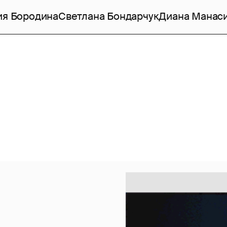
ия Бородина
Светлана Бондарчук
Диана Манас