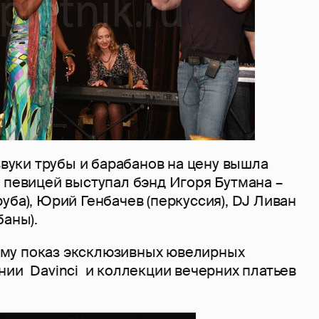
 звуки трубы и барабанов на цену вышла
 певицей выступал бэнд Игоря Бутмана –
уба), Юрий Генбачев (перкуссия), DJ Ливан
баны).
му показ эксклюзивных ювелирных
нии Davinci и коллекции вечерних платьев