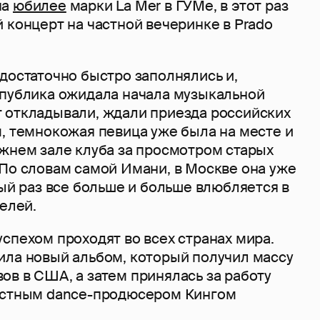
на
юбилее
марки La Mer в ГУМе, в этот раз
 концерт на частной вечеринке в Prado
достаточно быстро заполнялись и,
 публика ожидала начала музыкальной
 откладывали, ждали приезда российских
, темнокожая певица уже была на месте и
ижнем зале клуба за просмотром старых
 По словам самой Имани, в Москве она уже
дый раз все больше и больше влюбляется в
телей.
спехом проходят во всех странах мира.
ила новый альбом, который получил массу
ов в США, а затем принялась за работу
естным dance-продюсером Кингом