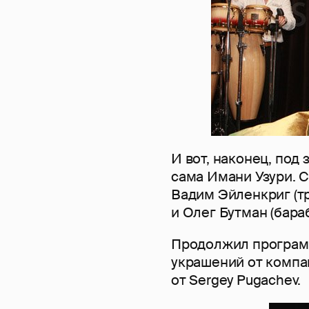
И вот, наконец, под
сама Имани Узури. С
Вадим Эйленкриг (тр
и Олег Бутман (бара
Продолжил програм
украшений от компа
от Sergey Pugachev.