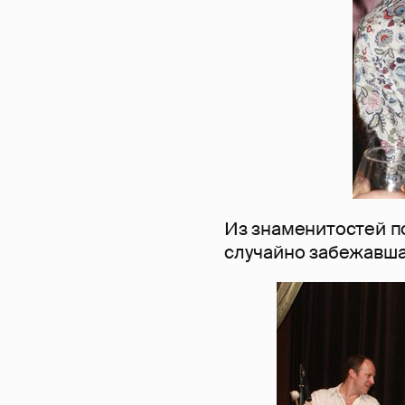
Из знаменитостей по
случайно забежавша