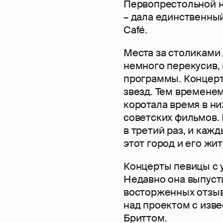
Первопрестольной 
– дала единственный
Café.
Места за столиками 
немного перекусив,
программы. Концерт
звезд. Тем временем
коротала время в н
советских фильмов.
в третий раз, и каж
этот город и его жи
Концерты певицы с у
Недавно она выпуст
восторженных отзыв
над проектом с изв
Бриттом.