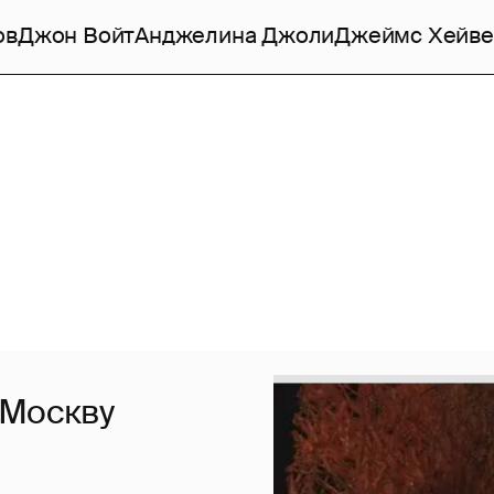
ов
Джон Войт
Анджелина Джоли
Джеймс Хейве
 Москву