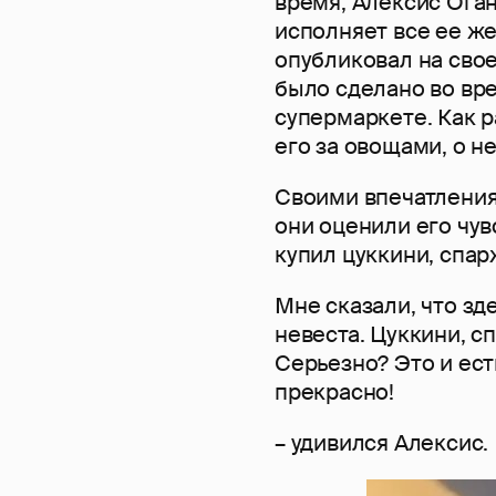
время, Алексис Оган
исполняет все ее ж
опубликовал на свое
было сделано во вр
супермаркете. Как р
его за овощами, о н
Своими впечатления
они оценили его чу
купил цуккини, спар
Мне сказали, что зд
невеста. Цуккини, сп
Серьезно? Это и ест
прекрасно!
– удивился Алексис.