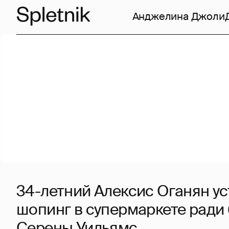
Анджелина Джоли
34-летний Алексис Оганян у
шопинг в супермаркете ради
Серены Уильямс