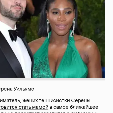
ерена Уильямс
иматель, жених теннисистки Серены
товится стать мамой
в самое ближайшее