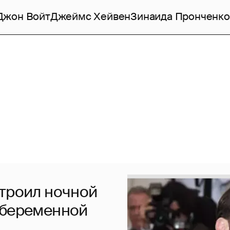
Джон Войт
Джеймс Хейвен
Зинаида Пронченко
строил ночной
 беременной