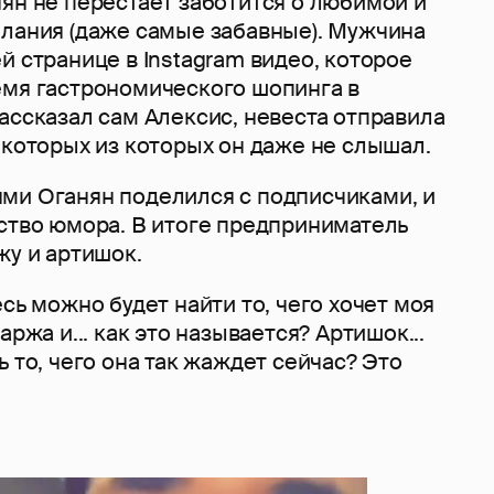
ян не перестает заботится о любимой и
елания (даже самые забавные). Мужчина
й странице в Instagram видео, которое
емя гастрономического шопинга в
ассказал сам Алексис, невеста отправила
екоторых из которых он даже не слышал.
ми Оганян поделился с подписчиками, и
вство юмора. В итоге предприниматель
жу и артишок.
есь можно будет найти то, чего хочет моя
аржа и... как это называется? Артишок...
ь то, чего она так жаждет сейчас? Это