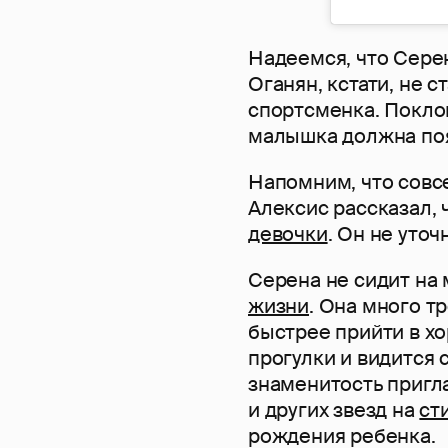
Надеемся, что Сере
Оганян, кстати, не с
спортсменка. Покло
малышка должна поя
Напомним, что совс
Алексис рассказал,
девочки
. Он не уточ
Серена не сидит на
жизни
. Она много т
быстрее прийти в х
прогулки и видится 
знаменитость пригл
и других звезд на
ст
рождения ребенка.