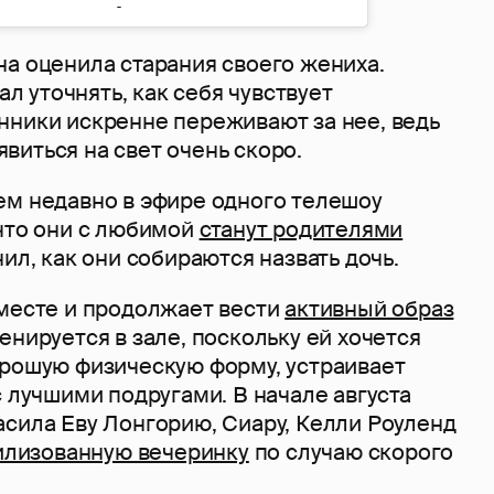
на оценила старания своего жениха.
тал уточнять, как себя чувствует
нники искренне переживают за нее, ведь
виться на свет очень скоро.
ем недавно в эфире одного телешоу
 что они с любимой
станут родителями
нил, как они собираются назвать дочь.
 месте и продолжает вести
активный образ
ренируется в зале, поскольку ей хочется
орошую физическую форму, устраивает
с лучшими подругами. В начале августа
асила Еву Лонгорию, Сиару, Келли Роуленд
илизованную вечеринку
по случаю скорого