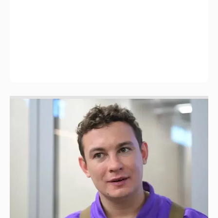
Никита Кологривый высказался насчёт
ИИ
1