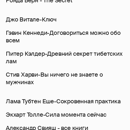
Ронда Берн - The Secret
Джо Витале-Ключ
Гэвин Кеннеди-Договориться можно обо
всем
Питер Кэлдер-Древний секрет тибетских
лам
Стив Харви-Вы ничего не знаете о
мужчинах
Лама Тубтен Еше-Сокровенная практика
Экхарт Толле-Сила момента сейчас
Александр Свияш - все книги