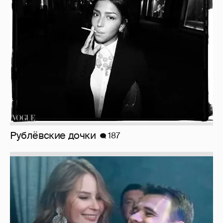
Рублёвские дочки
187