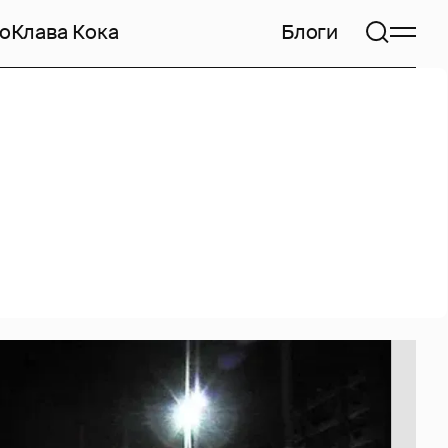
но
Клава Кока
Блоги