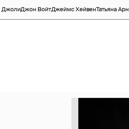
 Джоли
Джон Войт
Джеймс Хейвен
Татьяна Ар