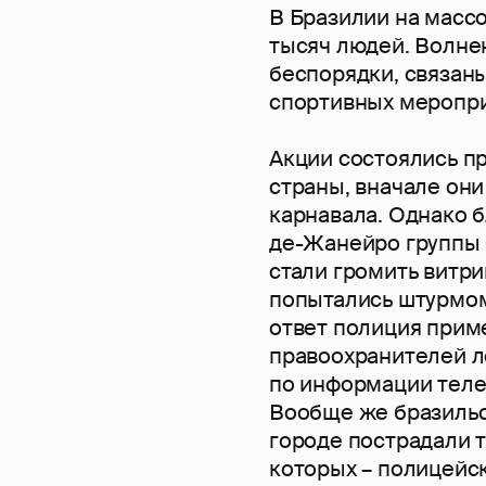
В Бразилии на масс
тысяч людей. Волне
беспорядки, связан
спортивных меропри
Акции состоялись пр
страны, вначале они
карнавала. Однако б
де-Жанейро группы
стали громить витри
попытались штурмом
ответ полиция приме
правоохранителей л
по информации телек
Вообще же бразильс
городе пострадали т
которых – полицейс