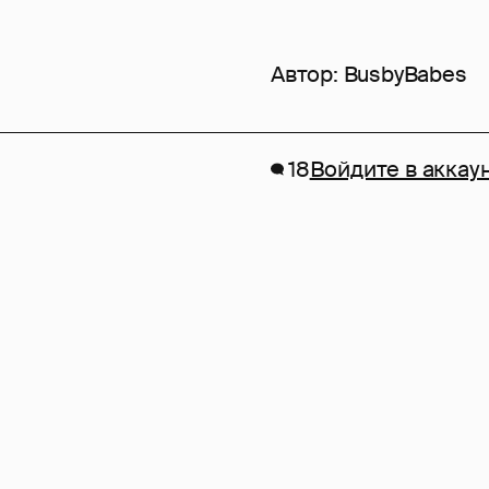
Автор:
BusbyBabes
18
Войдите в аккау