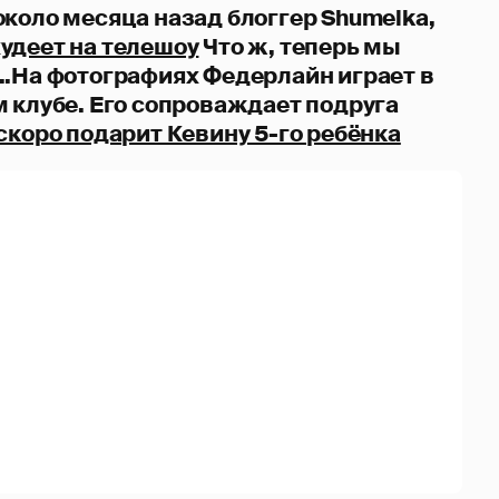
около месяца назад блоггер Shumelka,
удеет на телешоу
Что ж, теперь мы
..На фотографиях Федерлайн играет в
м клубе. Его сопроваждает подруга
скоро подарит Кевину 5-го ребёнка