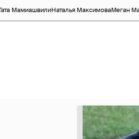
Тата Мамиашвили
Наталья Максимова
Меган М