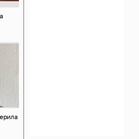
а
мерила