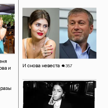
еня
И снова невеста
357
ова и
бразы