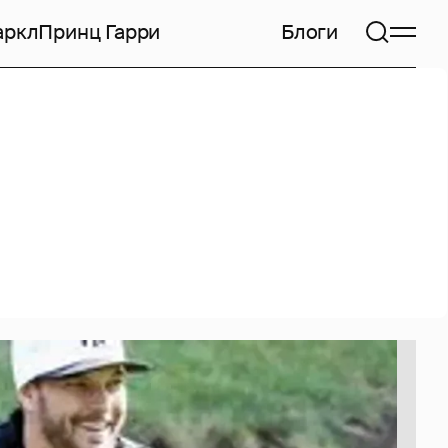
аркл
Принц Гарри
Блоги