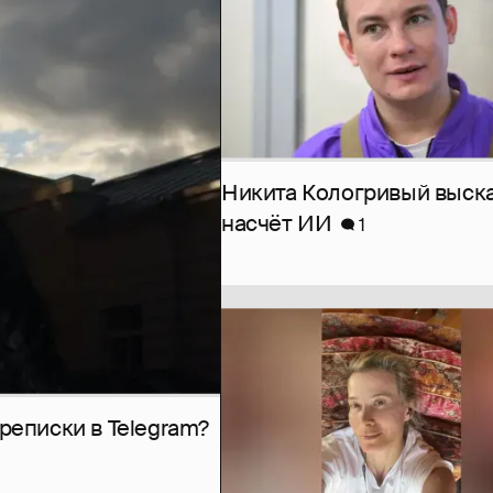
Никита Кологривый выск
насчёт ИИ
1
рeписки в Telegram?