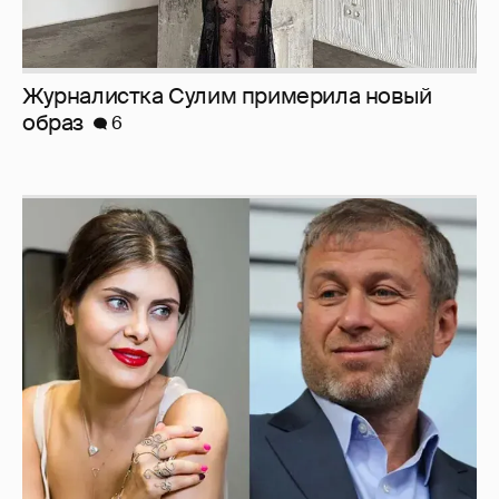
И снова невеста
357