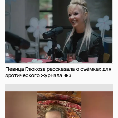
Певица Глюкоза рассказала о съёмках для
эротического журнала
3
Юлия Высоцкая выложила селфи без
макияжа
2