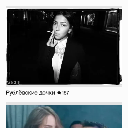
Рублёвские дочки
187
Неужели правда?
143