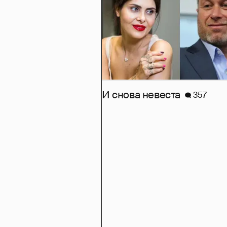
И снова невеста
357