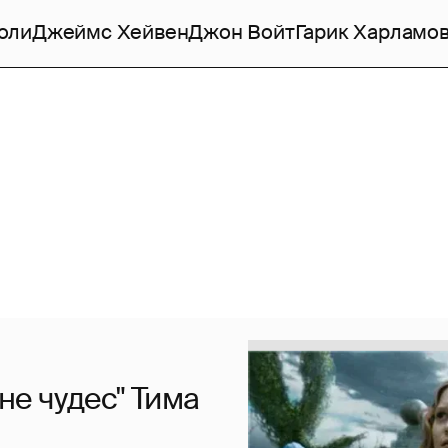
оли
Джеймс Хейвен
Джон Войт
Гарик Харламо
не чудес" Тима