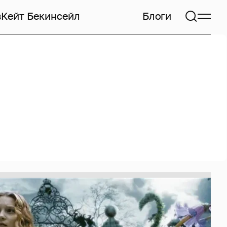
в
Кейт Бекинсейл
Блоги