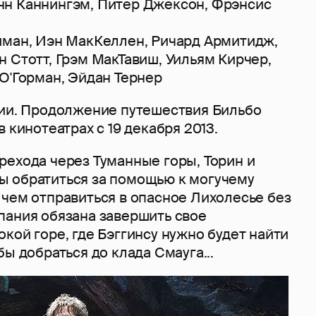
н Каннингэм, Питер Джексон, Фрэнсис
иман, Иэн МакКеллен, Ричард Армитидж,
 Стотт, Грэм МакТавиш, Уильям Кирчер,
О'Горман, Эйдан Тернер
гии. Продолжение путешествия Бильбо
 кинотеатрах с 19 декабря 2013.
рехода через Туманные горы, Торин и
 обратиться за помощью к могучему
 чем отправиться в опасное Лихолесье без
пания обязана завершить свое
кой горе, где Бэггинсу нужно будет найти
бы добраться до клада Смауга...