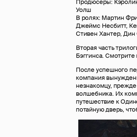
Продюсеры: Кэролин
Уолш
В ролях: Мартин Фр
Джеймс Несбитт, Кен
Стивен Хантер, Дин 
Вторая часть трило
Бэггинса. Смотрите в
После успешного пе
компания вынуждены
незнакомцу, прежде
волшебника. Их ком
путешествие к Одино
потайную дверь, что