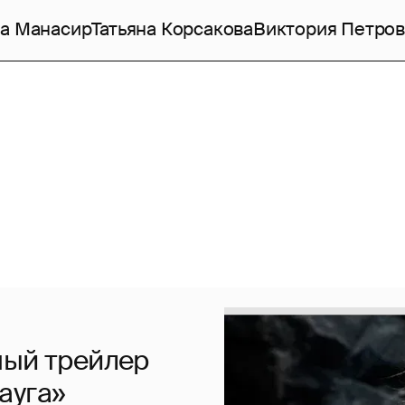
а Манасир
Татьяна Корсакова
Виктория Петров
ный трейлер
ауга»