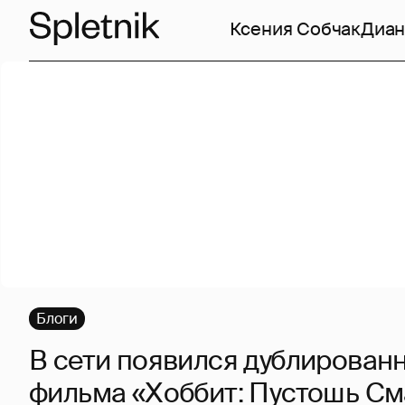
Ксения Собчак
Диан
Блоги
В сети появился дублирован
фильма «Хоббит: Пустошь См