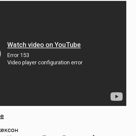
be
жексон