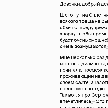
Девочки, добрый ден
Шото тут на Сплетни
всякого треша не бы
обычно, предупрежда
хлорку, чтобы промыт
будет очень смешно!
очень возмущаются))
Мне несколько раз 
местные диаманты, 
почитала, посмеялас
проживающий на дан
своем сайте, аналог
очень смешно, едко 
Так вот, я про Серге
впечатлилась))) Это
выложить шедевраль