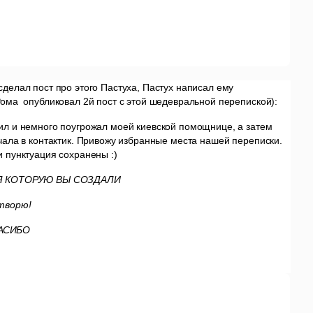
делал пост про этого Пастуха, Пастух написал ему
ома опубликовал 2й пост с этой шедевральной перепиской):
ил и немного поугрожал моей киевской помощнице, а затем
чала в контактик. Привожу избранные места нашей переписки.
 пунктуация сохранены :)
ЬЯ КОТОРУЮ ВЫ СОЗДАЛИ
 творю!
АСИБО