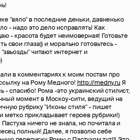
ь!
ке "вяло" в последние деньки, давненько
ло - надо это дело исправлять! Как
ю - красота будет неимоверная! Готовьте
ь свои глаза)) и морально готовьтесь -
 "звьозды" читают интернет и
)
дали в комментариях к моим постам про
ссылку на Рому Медного!
http://medny.ru
Я
ь - спасибо! Рома -это украинский стилист,
ный момент в Москоу-сити, ведущий на
ичную рубрику "Иконы стиля" - пишет
и метко прикладывает героев рубрики!)
я Пастуха ничего не знала, но почитала и
 песец полный! Далее, я позволю себе
ную переписку Ромы с Пастухом тут!!! Это