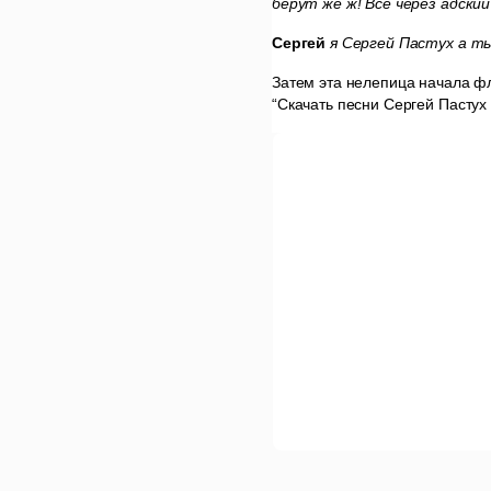
берут же ж! Все через адский
Сергей
я Сергей Пастух а т
Затем эта нелепица начала фл
“Скачать песни Сергей Пастух 