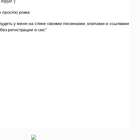
 труд :(
ы просто рома
удить у меня на стене своими песенками, клипами и ссылками
без регистрации и смс”