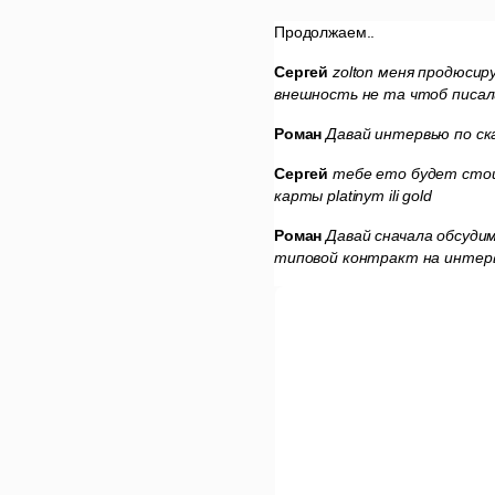
Продолжаем..
Сергей
zolton меня продюсир
внешность не та чтоб писали
Роман
Давай интервью по ск
Сергей
тебе ето будет сто
карты platinym ili gold
Роман
Давай сначала обсуди
типовой контракт на интерв