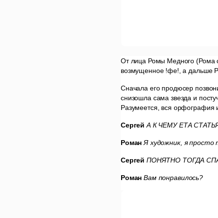
От лица Ромы Медного (Рома с
возмущенное !фе!, а дальше Р
Сначала его продюсер позвон
снизошла сама звезда и посту
Разумеется, вся орфография и
Сергей
А К ЧЕМУ ЕТА СТАТ
Роман
Я художник, я просто
Сергей
ПОНЯТНО ТОГДА СП
Роман
Вам понравилось?