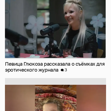
Певица Глюкоза рассказала о съёмках для
эротического журнала
3
Юлия Высоцкая выложила селфи без
макияжа
2