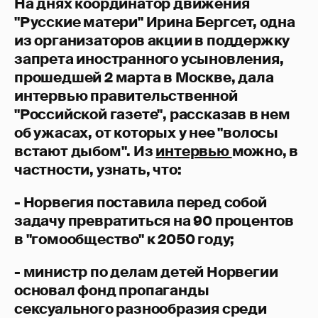
На днях координатор движения
"Русские матери" Ирина Бергсет, одна
из организаторов акции в поддержку
запрета иностранного усыновления,
прошедшей 2 марта в Москве, дала
интервью правительственной
"Российской газете", рассказав в нем
об ужасах, от которых у нее "волосы
встают дыбом". Из
интервью
можно, в
частности, узнать, что:
- Норвегия поставила перед собой
задачу превратиться на 90 процентов
в "гомообщество" к 2050 году;
- министр по делам детей Норвегии
основал фонд пропаганды
сексуального разнообразия среди