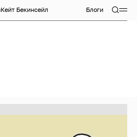
в
Кейт Бекинсейл
Блоги