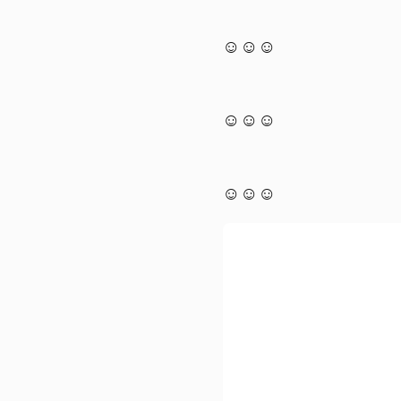
☺☺☺
☺☺☺
☺☺☺