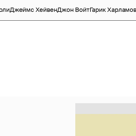
оли
Джеймс Хейвен
Джон Войт
Гарик Харламо