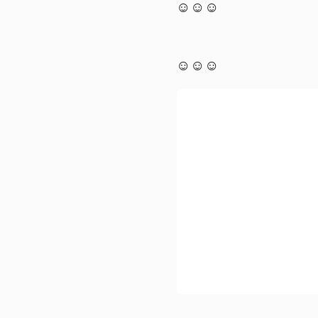
☺☺☺
☺☺☺