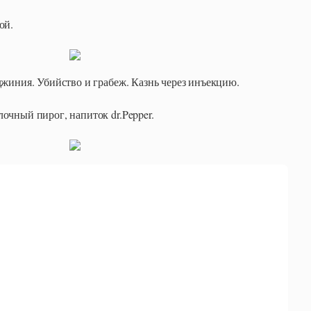
ой.
рджиния. Убийство и грабеж. Казнь через инъекцию.
лочный пирог, напиток dr.Pepper.