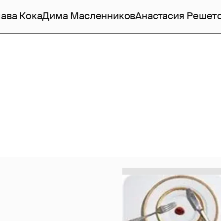
ава Кока
Дима Масленников
Анастасия Решет