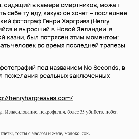
 сидящий в камере смертников, может
ь себе ту еду, какую он хочет – последнее
кий фотограф Генри Харгривз (Henry
ийся и выросший в Новой Зеландии, в
ой казни, был потрясен этим моментом:
вать человек во время последней трапезы
 фотографий под названием No Seconds, в
л пожелания реальных заключенных
tp://henryhargreaves.com/
да. Изнасилование, некрофилия, более 35 убийств, побег.
тлеты, тосты с маслом и желе, молоко, сок.