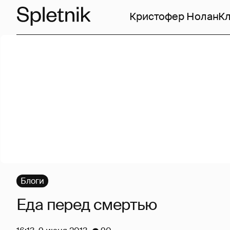
Кристофер Нолан
Кл
Блоги
Еда перед смертью