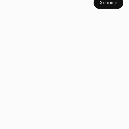
Хорошо
Сколько Собчак заплатит за архив своей
перeписки в Telegram?
3