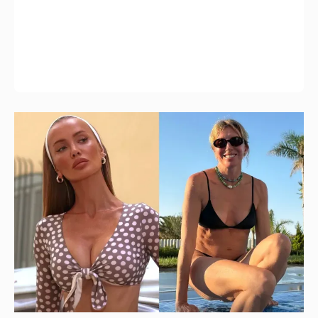
"Оплаченный алиментами хейт". Полина
Диброва снова высказалась о бывшей
жене своего возлюбленного
14