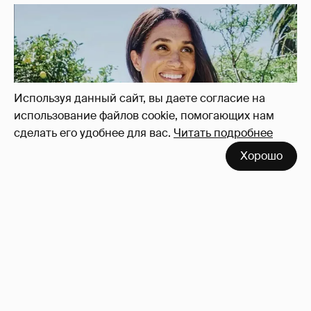
Используя данный сайт, вы даете согласие на
использование файлов cookie, помогающих нам
сделать его удобнее для вас.
Читать подробнее
В сети высмеяли Наталию Архангельскую
Хорошо
из "Антиглянца" за рецензию на роман
Юрия Олеши
6