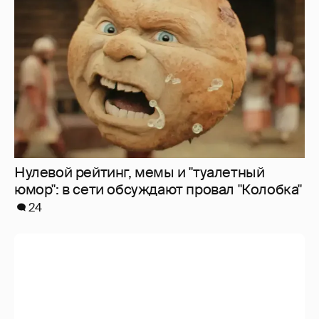
юмор": в сети обсуждают провал "Колобка"
24
Где и как отдыхают Zivert, Валя Карнавал и
дочери миллиардеров
7