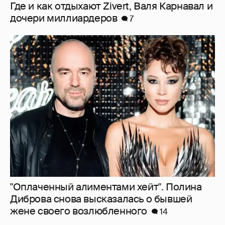
"Она постоянно говорила о дворце". Марта
Стюарт рассказала, как Меган Маркл
хвасталась встречей с королём Карлом III
10