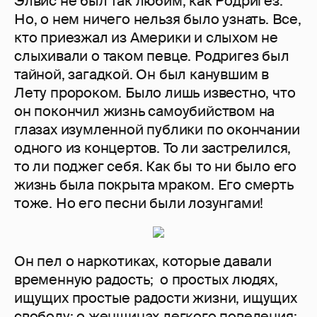
Элвис не был так любим, как Родригез.
Но, о нем ничего нельзя было узнать. Все,
кто приезжал из Америки и слыхом не
слыхивали о таком певце. Родригез был
тайной, загадкой. Он был канувшим в
Лету пророком. Было лишь известно, что
он покончил жизнь самоубийством на
глазах изумленной публики по окончании
одного из концертов. То ли застрелился,
то ли поджег себя. Как бы то ни было его
жизнь была покрыта мраком. Его смерть
тоже. Но его песни были лозунгами!
Он пел о наркотиках, которые давали
временную радость; о простых людях,
ищущих простые радости жизни, ищущих
свободу; о женщинах легкого поведения;