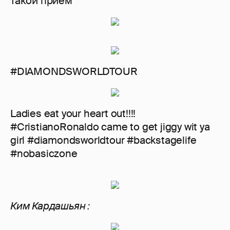
такой прием
#DIAMONDSWORLDTOUR
Ladies eat your heart out!!!!
#CristianoRonaldo came to get jiggy wit ya
girl #diamondsworldtour #backstagelife
#nobasiczone
Ким Кардашьян :