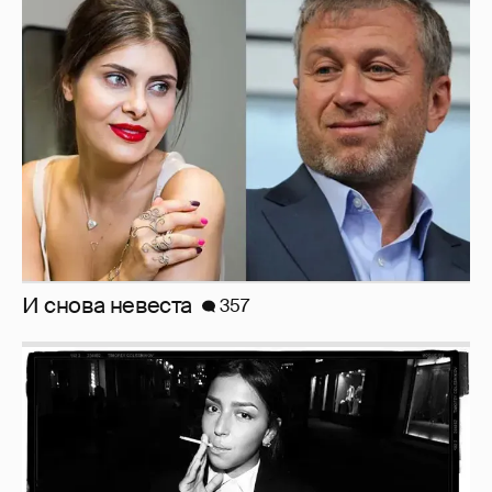
И снова невеста
357