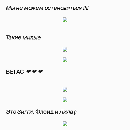
Мы не можем остановиться !!!!
Такие милые
ВЕГАС
❤ ❤ ❤
Это Зигги,
Флойд
и Лила (: