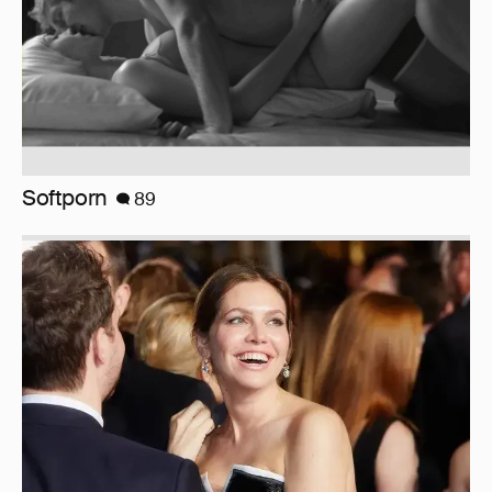
Softporn
89