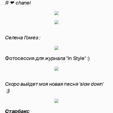
Я ❤ chanel
Селена Гомез :
Фотосессия
для журнала
"In Style" :)
Скоро выйдет моя новая песня 'slow down'
:))
Старбакс