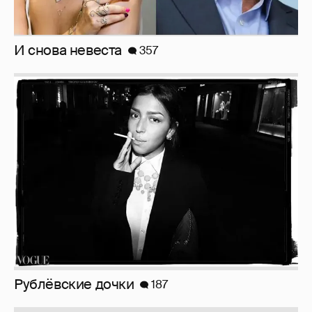
И снова невеста
357
Рублёвские дочки
187