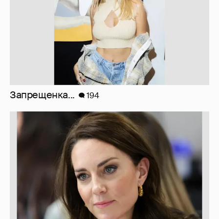
Марк Рош: "Кэтрин, принцесса Уэльская,
перенесла удаление матки и лечится от
рака толстого кишечника."
30
10 лет спустя. Как сложилась жизнь
героинь Сплетника?
228