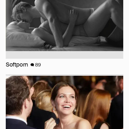
Миро и Холина о Жуковой
138