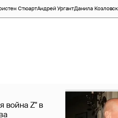
ристен Стюарт
Андрей Ургант
Данила Козловс
я война Z" в
ва