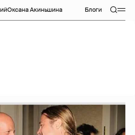
кий
Оксана Акиньшина
Блоги