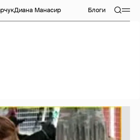
арчук
Диана Манасир
Блоги