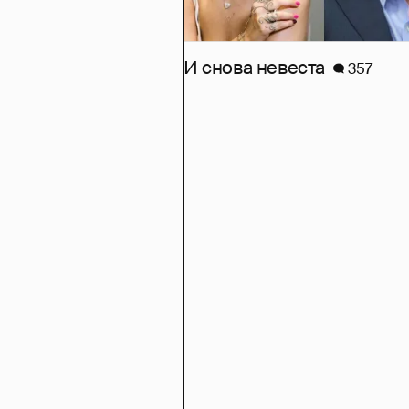
И снова невеста
357