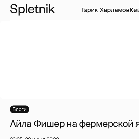
Гарик Харламов
Ке
Блоги
Айла Фишер на фермерской 