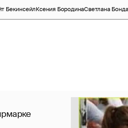
йт Бекинсейл
Ксения Бородина
Светлана Бонд
ярмарке