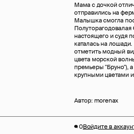
Мама с дочкой отли
отправились на фер
Малышка смогла поо
Полуторагодовалая 
настоящего и судя п
каталась на лошади.
отметить модный ви
цвета морской волны
премьеры "Бруно"), 
крупными цветами и
Автор:
morenax
0
Войдите в аккаун