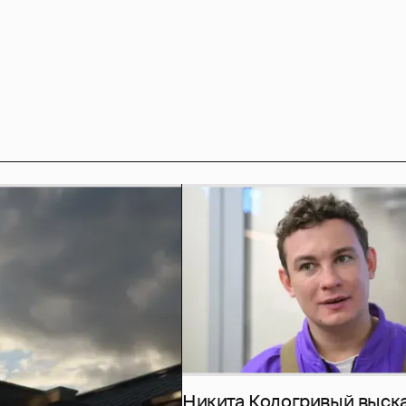
Никита Кологривый выск