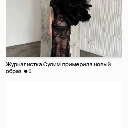
И снова невеста
357