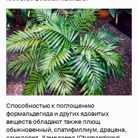
Способностью к поглощению
формальдегида и других ядовитых
веществ обладают также плющ
обыкновенный, спатифиллиум, драцена,
хамедорея. Хамедорея (Chamaedorea)