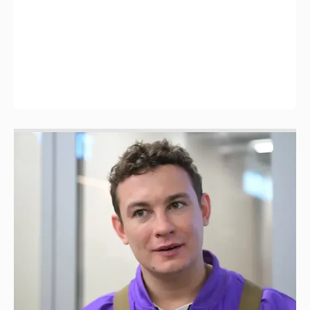
Никита Кологривый высказался насчёт
ИИ
1