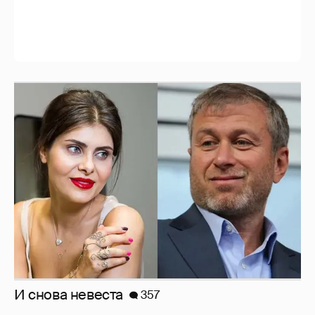
Рублёвские дочки
187