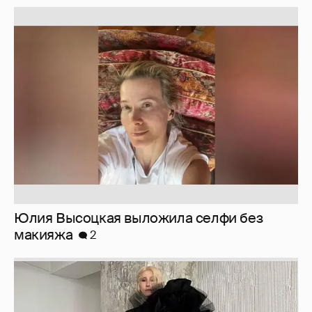
Юлия Высоцкая выложила селфи без
макияжа
2
Журналистка Сулим примерила новый
образ
6