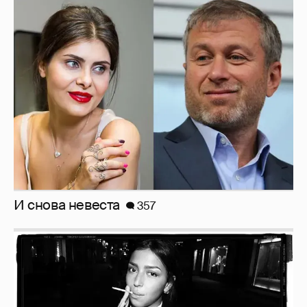
И снова невеста
357