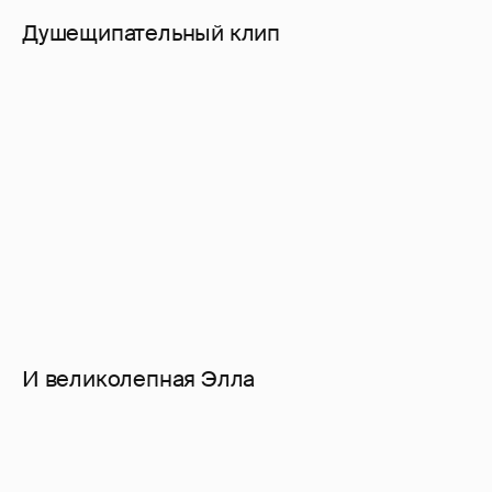
Душещипательный клип
И великолепная Элла