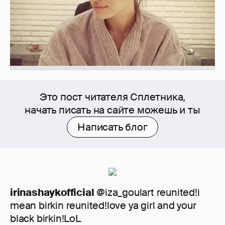
Это пост читателя Сплетника,
начать писать на сайте можешь и ты
Написать блог
irinashaykofficial
@iza_goulart reunited!i
mean birkin reunited!love ya girl and your
black birkin!LoL