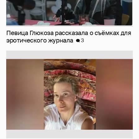
Юлия Высоцкая выложила селфи без
макияжа
2