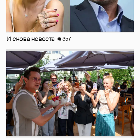
фестиваля «Баланс вкуса и ритма»:
рассматриваем летние образы
Рублёвские дочки
187