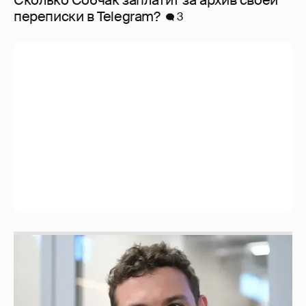
перeписки в Telegram?
3
Никита Кологривый высказался насчёт
ИИ
1