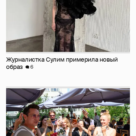
Анастасия Гребенкина, Женя Малахова,
Оксана Русланова и другие гости
фестиваля «Баланс вкуса и ритма»:
рассматриваем летние образы