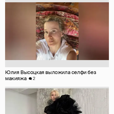
Юлия Высоцкая выложила селфи без
макияжа
2
Журналистка Сулим примерила новый
образ
6