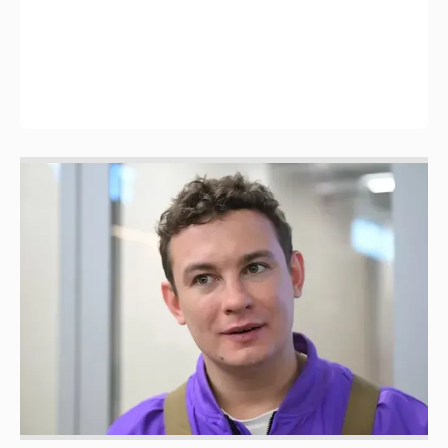
Никита Кологривый высказался насчёт
ИИ
1