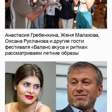
И снова невеста
357