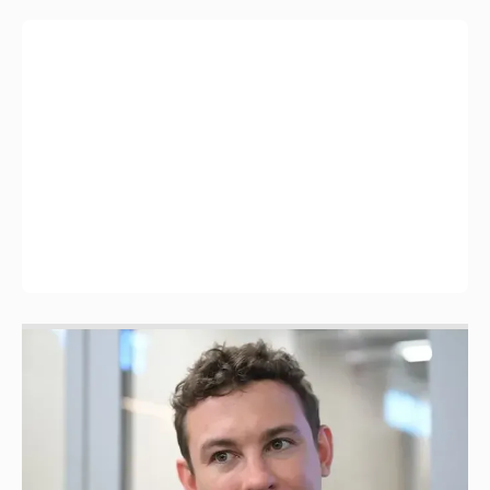
Никита Кологривый высказался насчёт
ИИ
1