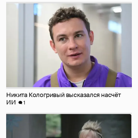
Никита Кологривый высказался насчёт
ИИ
1
Певица Глюкоза рассказала о съёмках для
эротического журнала
3