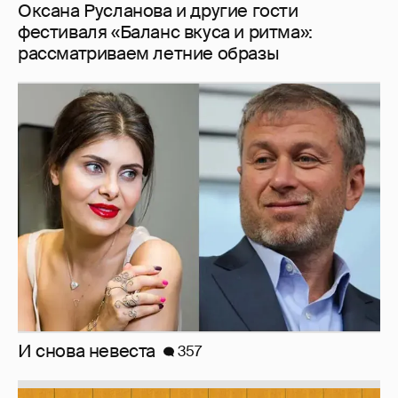
И снова невеста
357