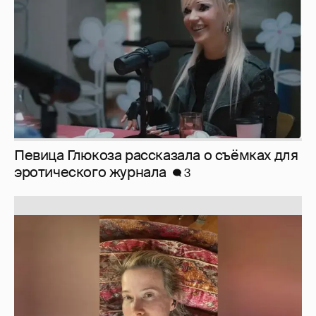
Юлия Высоцкая выложила селфи без
макияжа
2