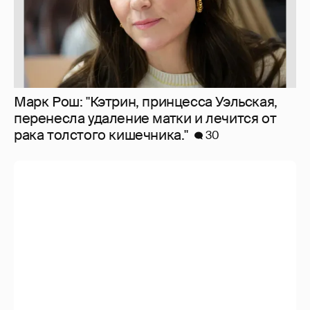
Softporn
89