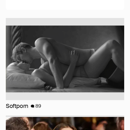
Миро и Холина о Жуковой
138