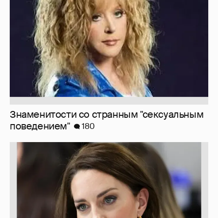
поведением"
180
Марк Рош: "Кэтрин, принцесса Уэльская,
перенесла удаление матки и лечится от
рака толстого кишечника."
30