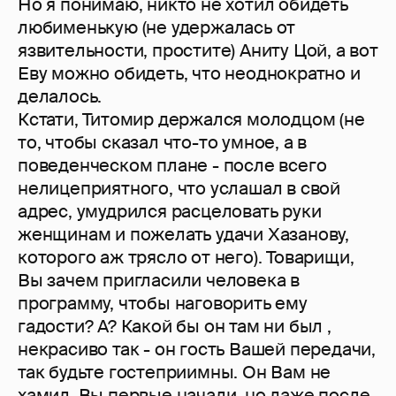
Но я понимаю, никто не хотил обидеть
любименькую (не удержалась от
язвительности, простите) Аниту Цой, а вот
Еву можно обидеть, что неоднократно и
делалось.
Кстати, Титомир держался молодцом (не
то, чтобы сказал что-то умное, а в
поведенческом плане - после всего
нелицеприятного, что услашал в свой
адрес, умудрился расцеловать руки
женщинам и пожелать удачи Хазанову,
которого аж трясло от него). Товарищи,
Вы зачем пригласили человека в
программу, чтобы наговорить ему
гадости? А? Какой бы он там ни был ,
некрасиво так - он гость Вашей передачи,
так будьте гостеприимны. Он Вам не
хамил, Вы первые начали, но даже после