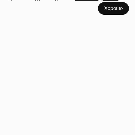
Хорошо
Сколько Собчак заплатит за архив своей
перeписки в Telegram?
4