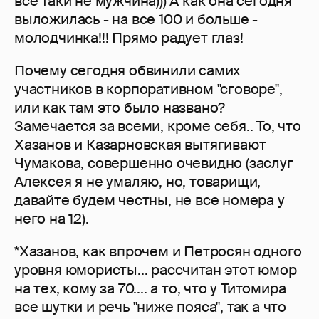
всё таки не мужчина))) А как она сегодня
выложилась - на все 100 и больше -
молодчинка!!! Прямо радует глаз!
Почему сегодня обвинили самих
участников в корпоративном "сговоре",
или как там это было названо?
Замечается за всеми, кроме себя.. То, что
Хазанов и Казарновская вытягивают
Чумакова, совершенно очевидно (заслуг
Алексея я не умаляю, но, товарищи,
давайте будем честны, не все номера у
него на 12).
*Хазанов, как впрочем и Петросян одного
уровня юмористы... рассчитан этот юмор
на тех, кому за 70.... а то, что у Титомира
все шутки и речь "ниже пояса", так а что