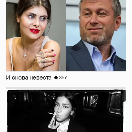
И снова невеста
357