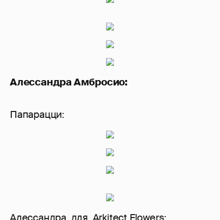
Алессандра Амбросио:
Папарацци:
Алессандра для Arkitect Flowers: