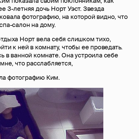
Ким показала своим поклонникам, как
е 3-летняя дочь Норт Уэст. Звезда
ковала фотографию, на которой видно, что
спа-салон на дому.
тдыха Норт вела себя слишком тихо,
йти к ней в комнату, чтобы ее проведать.
ь в ванной комнате. Она устроила себе
 мне, что расслабляется,
ла фотографию Ким.