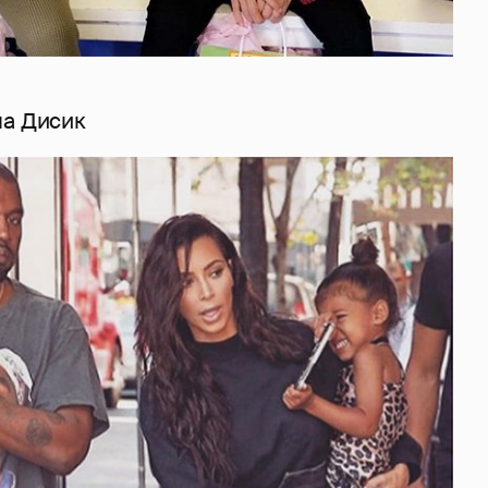
па Дисик