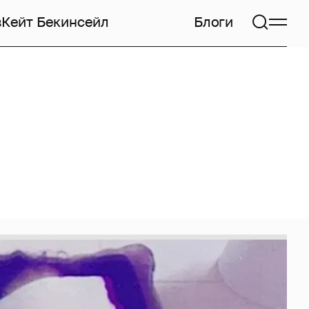
в
Кейт Бекинсейл
Блоги