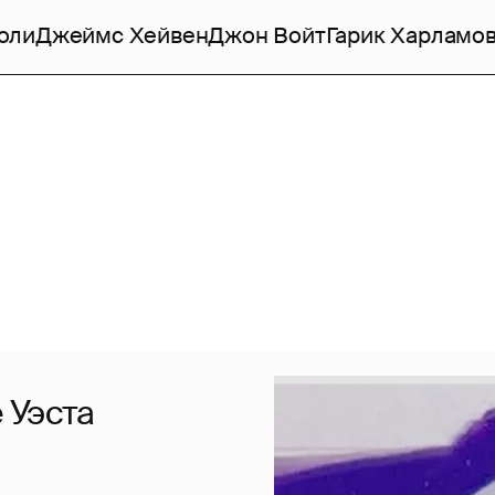
оли
Джеймс Хейвен
Джон Войт
Гарик Харламо
 Уэста