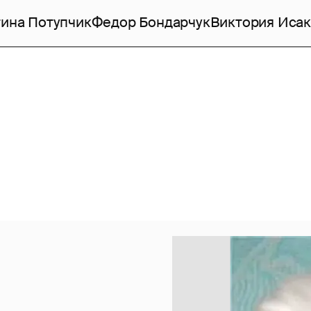
ина Потупчик
Федор Бондарчук
Виктория Исак