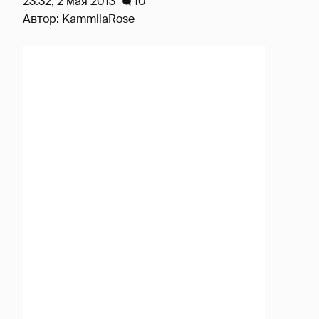
23:32, 2 мая 2013
10
Автор:
KammilaRose