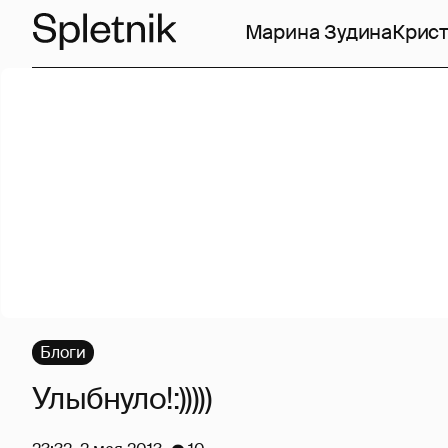
Марина Зудина
Крист
Блоги
Улыбнуло!:)))))