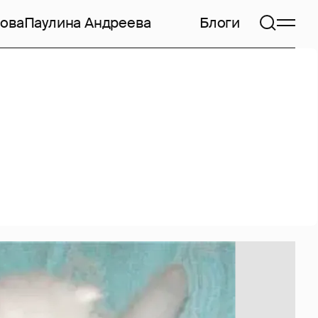
ова
Паулина Андреева
Блоги