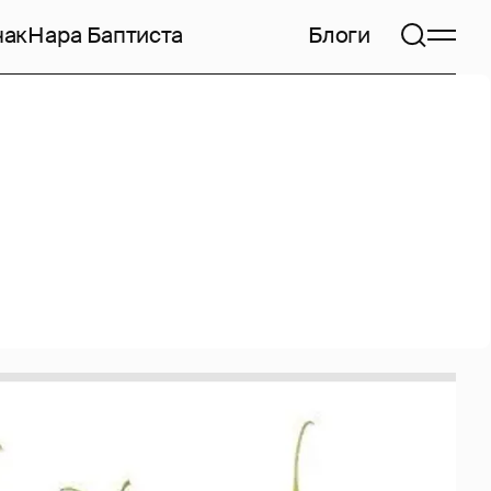
чак
Нара Баптиста
Блоги