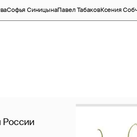
ва
Софья Синицына
Павел Табаков
Ксения Соб
 России