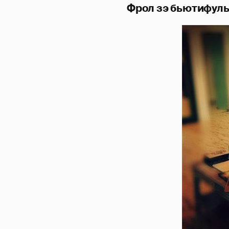
Фрол зэ бьютифул