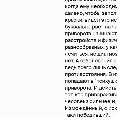
когда ему необходим
далеко, чтобы запол
краски, видел это н
буквально рвёт на ч
приворота начинают
расстройств и физи
разнообразных, у ка
лечиться, но диагно
нет. А заболевания 
ведь всего лишь сле
противостояния. В 
попадают в "психушку
приворота. И действ
тот, кто приворажив
человека сильнее и, 
Измождённый, с иска
таки победивший.