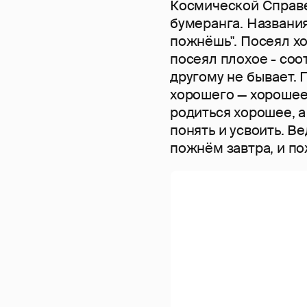
Космической Справе
бумеранга. Названия 
пожнёшь". Посеял х
посеял плохое - со
другому не бывает. 
хорошего — хорошее.
родиться хорошее, а
понять и усвоить. В
пожнём завтра, и по