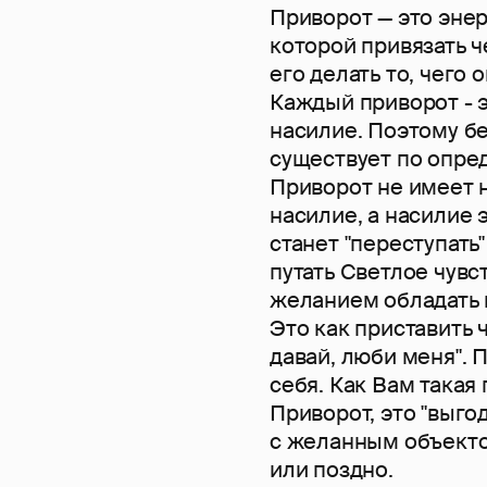
Приворот — это эне
которой привязать ч
его делать то, чего 
Каждый приворот - э
насилие. Поэтому бе
существует по опре
Приворот не имеет 
насилие, а насилие 
станет "переступать
путать Светлое чувс
желанием обладать 
Это как приставить ч
давай, люби меня". 
себя. Как Вам такая
Приворот, это "выго
с желанным объектом
или поздно.