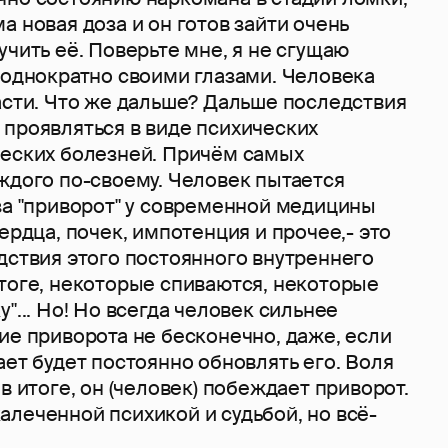
а новая доза и он готов зайти очень
учить её. Поверьте мне, я не сгущаю
еоднократно своими глазами. Человека
асти. Что же дальше? Дальше последствия
 проявляться в виде психических
ческих болезней. Причём самых
ждого по-своему. Человек пытается
за "приворот" у современной медицины
сердца, почек, импотенция и прочее,- это
дствия этого постоянного внутреннего
итоге, некоторые спиваются, некоторые
"... Но! Но всегда человек сильнее
ие приворота не бесконечно, даже, если
ает будет постоянно обновлять его. Воля
в итоге, он (человек) побеждает приворот.
леченной психикой и судьбой, но всё-