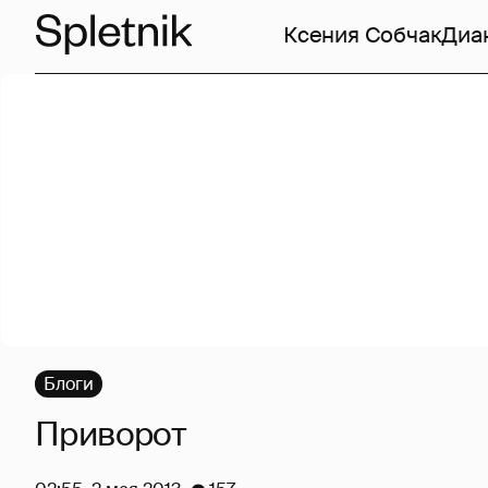
Ксения Собчак
Диа
Блоги
Приворот