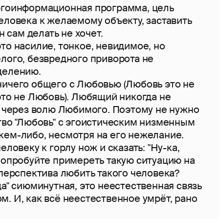
ргоинформационная программа, цель
еловека к желаемому объекту, заставить
он сам делать не хочет.
то насилие, тонкое, невидимое, но
лого, безвредного приворота не
делению.
ничего общего с Любовью (Любовь это не
это не Любовь). Любящий никогда не
" через волю Любимого. Поэтому не нужно
тво "Любовь" с эгоистическим низменным
кем-либо, несмотря на его нежелание.
еловеку к горлу нож и сказать: "Ну-ка,
Попробуйте примереть такую ситуацию на
 перспектива любить такого человека?
да" сиюминутная, это неестественная связь
. И, как всё неестественное умрёт, рано