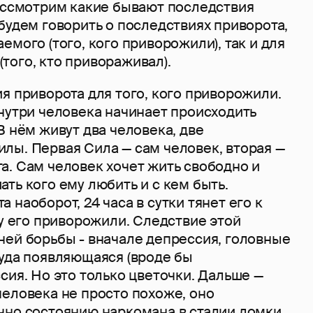
рассмотрим какие бывают последствия
будем говорить о последствиях приворота,
емого (того, кого приворожили), так и для
того, кто привораживал).
я приворота для того, кого приворожили.
нутри человека начинает происходить
В нём живут два человека, две
лы. Первая Сила — сам человек, вторая —
а. Сам человек хочет жить свободно и
ть кого ему любить и с кем быть.
 наоборот, 24 часа в сутки тянет его к
му его приворожили. Следствие этой
ней борьбы - вначале депрессия, головные
куда появляющаяся (вроде бы
сия. Но это только цветочки. Дальше —
человека не просто похоже, оно
чно состоянию наркомана в стадии ломки,