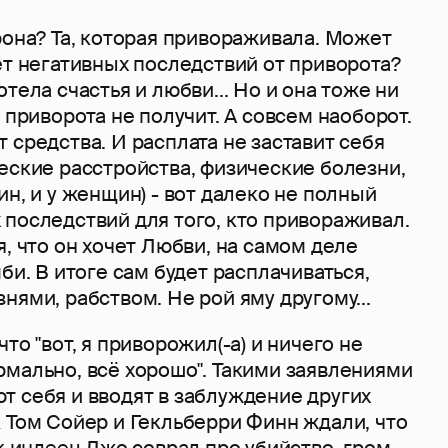
рона? Та, которая привораживала. Может
ет негативных последствий от приворота?
тела счастья и любви... Но и она тоже ни
т приворота не получит. А совсем наоборот.
 средства. И расплата не заставит себя
еские расстройства, физические болезни,
ин, и у женщин) - вот далеко не полный
последствий для того, кто привораживал.
я, что он хочет Любви, на самом деле
би. В итоге сам будет расплачиваться,
нями, рабством. Не рой яму другому...
то "вот, я приворожил(-а) и ничего не
рмально, всё хорошо". Такими заявлениями
т себя и вводят в заблуждение других
 Том Сойер и Гекльберри Финн ждали, что
ак индеец Джо соврал про убийство, гром