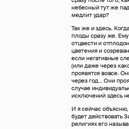
небесный тут же пад
медлит удар?
Так же и здесь. Когд
плоды сразу же. Ему
отцвести и отплодон
цветения и созреван
если негативные сл
(или даже через како
проявятся вовсе. Он
через год... Они про
случае индивидуальн
исключений здесь не
И я сейчас объясню,
будет действовать З
религиях его называ