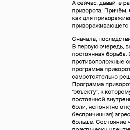
А сейчас, давайте 
приворота. Причём, 
как для приворажива
привораживающего (
Сначала, последстви
В первую очередь, в
постоянная борьба. 
противоположные си
программа приворот
самостоятельно реша
Программа приворота
"объекту", к которо
постоянной внутрен
боли, непонятно от
беспричинная) агрес
больше. Состояние 
практически иденти