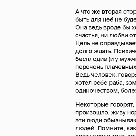
А что же вторая сто
быть для неё не буд
Она ведь вроде бы хо
счастья, ни любви о
Цель не оправдывает
долго ждать. Психич
бесплодие (и у мужч
перечень плачевных 
Ведь человек, говор
хотел себе раба, зом
одиночеством, болез
Некоторые говорят, ч
произошло, живу но
эти люди обманываю
людей. Помните, как
сразу после того, к