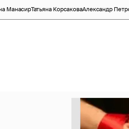
на Манасир
Татьяна Корсакова
Александр Петр