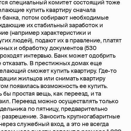
тся специальный комитет состоящий тоже
елающие купить квартиру сначала
 банка, потом собирают необходимые
дающие их стабильный заработок и
ие (например характеристики и
гих людей), подают их в правление, платят
нных и обработку документов (530
проходят интервью. Банк может одобрить
е отказать. В престижных домах еще
елающий сможет купить квартиру. Где-то
дации жильцов или снимать квартиру
том появилась возможность ее купить.
 бы простая вещь, как переезд, и та
вил. Переезд можно осуществлять только
недельника по пятницу, предварительно
 разрешение. Заносить крупногабаритные
ерез служебный вход, а это не всегда