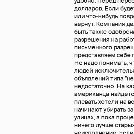
удобно. Перед перее
долларов. Если буд
или что-нибудь повр
вернут. Компания д
быть также одобрен
разрешения на работ
письменного разреше
представляем себе 
Но надо понимать, ч
людей исключительн
объявлений типа "не
недостаточно. На ка
американца найдется
плевать хотели на в
начинают убирать за
улицах, а пока проц
ничего лучше старых
неисполнение. Если