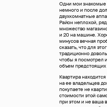
Одни мои знакомые р
немного и после дол
двухкомнатные аппа
Район неплохой, ря
множество магазино
и 20 на машине. Хор
минусов вечная про
сказать, что для это
традиционно довольн
чтобы я посмотрел и
объем предстоящих 
Квартира находится
на ее владельцев д
покупаете не кварти
стоимости этой самой
при этом и не ваша