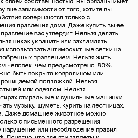
ак своей собственностью. Вы обязаны имет
ру вне зависимости от того, хотите вы
действия совершаются только с
ения правления дома. Даже купить вы ее
правление вас утвердит. Нельзя делать
ьзя никак украшать или захламлять
зя использовать антимоскитные сетки на
одобренных правлением. Нельзя жить
м человек, чем предусмотрено. 80%
жно быть покрыто ковролином или
проницаемой подложкой. Нельзя
остыней или одеялом. Нельзя
артирах стиральные и сушильные машинки.
ать музыку, шуметь, курить на лестницах,
ее. Даже домашнее животное можно
только с письменного разрешения
е нарушение или несоблюдение правил
. Понятно, что все эти запреты и