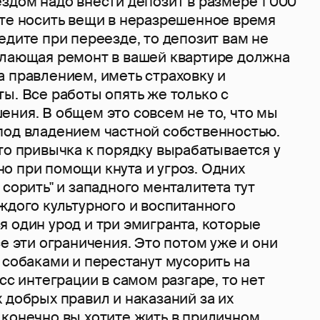
здом надо внести депозит в размере 1 000
ете носить вещи в неразрешенное время
едите при переезде, то депозит вам не
елающая ремонт в вашей квартире должна
а правлением, иметь страховку и
ы. Все работы опять же только с
ния. В общем это совсем не то, что мы
под владением частной собственностью.
то привычка к порядку вырабатывается у
о при помощи кнута и угроз. Одних
 сорить" и западного менталитета тут
ждого культурного и воспитанного
 один урод и три эмигранта, которые
се эти ограничения. Это потом уже и они
 собаками и перестанут мусорить на
есс интеграции в самом разгаре, то нет
 добрых правил и наказаний за их
 конечно вы хотите жить в приличном