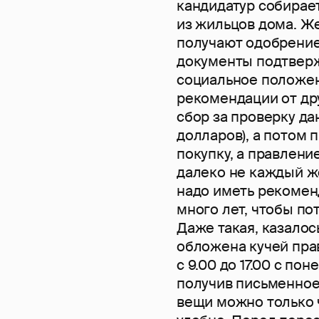
кандидатур собирае
из жильцов дома. Ж
получают одобрение
документы подтверж
социальное положен
рекомендации от дру
сбор за проверку да
долларов), а потом 
покупку, а правлени
далеко не каждый ж
надо иметь рекомен
много лет, чтобы по
Даже такая, казалось
обложена кучей пра
с 9.00 до 17.00 с по
получив письменное
вещи можно только ч