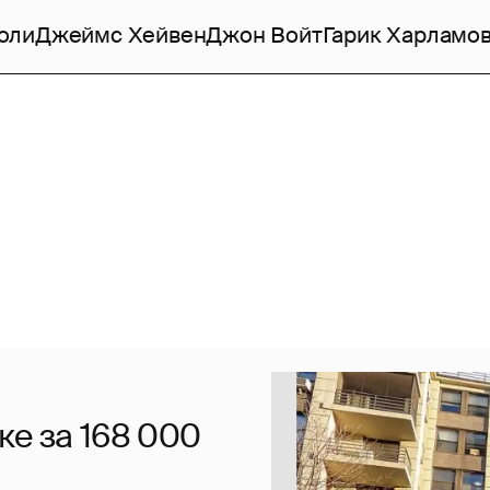
оли
Джеймс Хейвен
Джон Войт
Гарик Харламо
е за 168 000