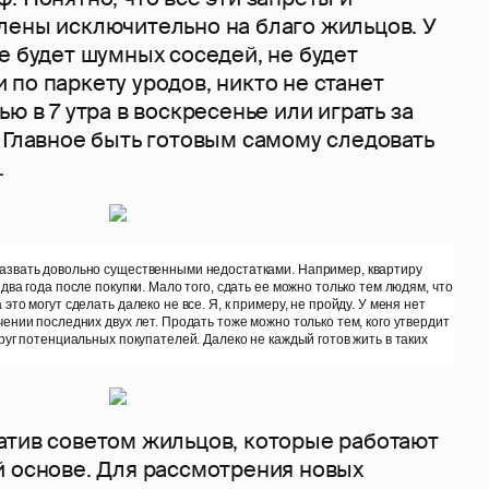
лены исключительно на благо жильцов. У
е будет шумных соседей, не будет
по паркету уродов, никто не станет
ю в 7 утра в воскресенье или играть за
 Главное быть готовым самому следовать
.
азвать довольно существенными недостатками. Например, квартиру
два года после покупки. Мало того, сдать ее можно только тем людям, что
это могут сделать далеко не все. Я, к примеру, не пройду. У меня нет
чении последних двух лет. Продать тоже можно только тем, кого утвердит
круг потенциальных покупателей. Далеко не каждый готов жить в таких
атив советом жильцов, которые работают
й основе. Для рассмотрения новых