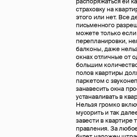
распоряжаться ей к
страховку на кварти
этого или нет. Все 
письменного разреш
можете только если 
перепланировки, нел
балконы, даже нель
окнах отличные от 
большим количество
полов квартиры дол
паркетом с звуконе
занавесить окна пр
устанавливать в кв
Нельзя громко включ
мусорить и так дал
завести в квартире 
правления. За любо
будет наложен штраф