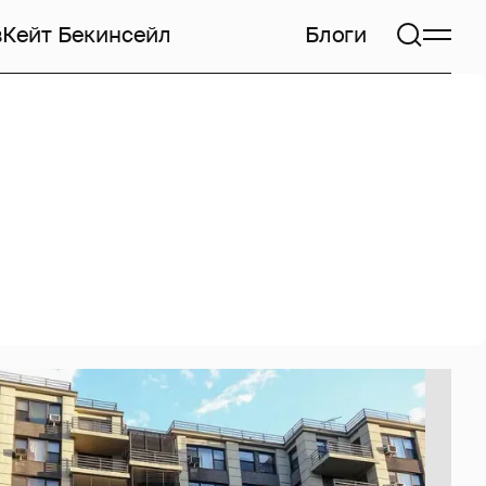
в
Кейт Бекинсейл
Блоги