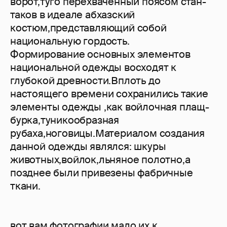
ворот,туго перехваченный поясом стан-
таков в идеале абхазский
костюм,представляющий собой
национальную гордость.
Формирование основных элементов
национальной одежды восходят к
глубокой древности.Вплоть до
настоящего времени сохранились такие
элементы одежды ,как войлочная плащ-
бурка,туникообразная
рубаха,ноговицы.Материалом создания
данной одежды являлся: шкуры
животных,войлок,льняное полотно,а
позднее были привезены фабричные
ткани.
вот вам фотографии,мало их к