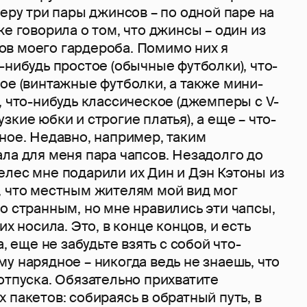
беру три пары джинсов – по одной паре на
же говорила о том, что джинсы – один из
в моего гардероба. Помимо них я
-нибудь простое (обычные футболки), что-
ое (винтажные футболки, а также мини-
, что-нибудь классическое (джемперы с V-
зкие юбки и строгие платья), а еще – что-
ное. Недавно, например, таким
ла для меня пара чапсов. Незадолго до
елес мне подарили их Дин и Дэн Кэтоны из
, что местным жителям мой вид мог
о странным, но мне нравились эти чапсы,
их носила. Это, в конце концов, и есть
а, еще не забудьте взять с собой что-
у нарядное – никогда ведь не знаешь, что
отпуска. Обязательно прихватите
 пакетов: собираясь в обратный путь, в