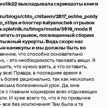
ajestik22 выкладывала скриншоты книги
.ru/blogs/chto_chitaem/2617_eshhe_poldy
_stilya и блоггер katyanochek отрывок
ww.spletnik.ru/blogs/moda/3619_moda Я
читать отрывок, посвященный сборам
олыжный курорты. Ведь скоро нас
ые каникулы и мы должны быть во
енное, что способно основательно
х, - это необходимость паковать вещи. Я
шить, что нужно взять, а что оставить,
 все! Правда, в последнее время я
ь более рационально, так как несколько
весьма болезненный урок. Да, мне
ся с главным кошмаром всех отдыхающих
ли. И хуже всего то, что я по привычке
– все без исключения! Там была и та