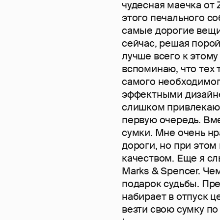
чудесная маечка от 
этого печального со
самые дорогие вещи
сейчас, решая порой
лучше всего к этому
вспоминаю, что тех т
самого необходимого
эффектными дизайн
слишком привлекают 
первую очередь. Вм
сумки. Мне очень нр
дороги, но при этом
качеством. Еще я с
Marks & Spencer. Че
подарок судьбы. Преж
набирает в отпуск ц
везти свою сумку по 