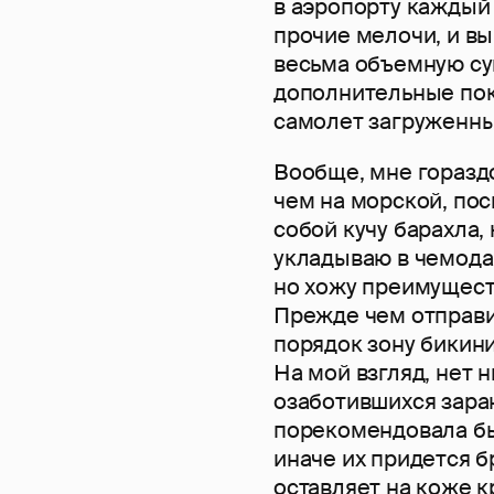
в аэропорту каждый 
прочие мелочи, и в
весьма объемную сум
дополнительные пок
самолет загруженны
Вообще, мне горазд
чем на морской, пос
собой кучу барахла,
укладываю в чемода
но хожу преимущест
Прежде чем отправи
порядок зону бикини
На мой взгляд, нет 
озаботившихся заран
порекомендовала бы
иначе их придется б
оставляет на коже к