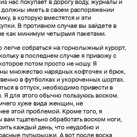
из нас покупает в дорогу воду, журналы и
ы должны иметь в своем распоряжении
ку, в которую вместятся и эти
упки. В противном случае вы зайдете в
е как минимум четырьмя пакетами.
о легче собраться на горнолыжный курорт,
кольку в последнем случае я привожу с
 которое потом просто не ношу. Я
ны множество нарядных кофточек и брюк,
венно в футболках и укороченных шортах.
ться в отпуск, необходимо привести в
. Я для этого обычно пользуюсь воском.
ничего хуже вида женщин, не
ее этой проблемой. Кроме того, я
 вам тщательно обработать воском ноги,
рить каждый день, что неудобно и
расные пупырышки. А вот после воска