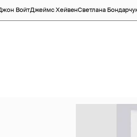
Джон Войт
Джеймс Хейвен
Светлана Бондарчу