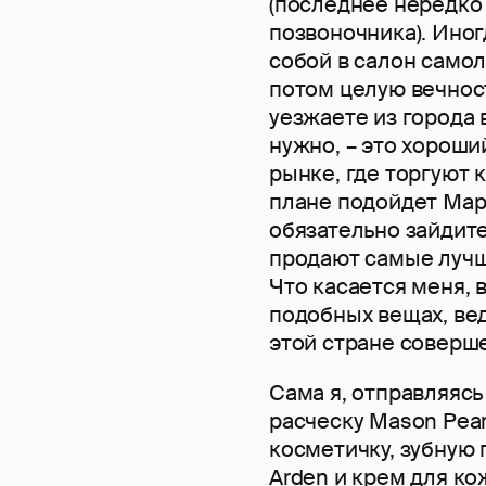
(последнее нередко
позвоночника). Ино
собой в салон самоле
потом целую вечност
уезжаете из города 
нужно, – это хороши
рынке, где торгуют
плане подойдет Маро
обязательно зайдит
продают самые лучш
Что касается меня, 
подобных вещах, ве
этой стране соверш
Сама я, отправляясь 
расческу Mason Pear
косметичку, зубную п
Arden и крем для ко