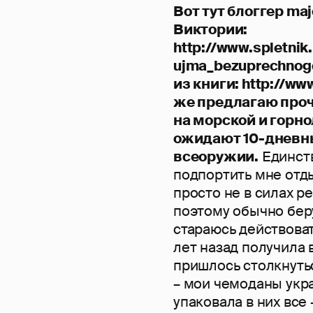
Вот тут блоггер m
Виктории:
http://www.spletnik
ujma_bezuprechnogo
из книги: http://w
же предлагаю про
на морской и горн
ожидают 10-дневн
всеоружии.
Единств
подпортить мне отды
просто не в силах ре
поэтому обычно беру
стараюсь действоват
лет назад получила 
пришлось столкнуть
– мои чемоданы укра
упаковала в них все 