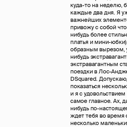
куда-то на неделю, 
каждые два дня. Я у
важнейших элементо
привожу с собой что
нибудь более стильн
платья и мини-юбки)
образным вырезом, у
нибудь экстравагант
экстравагантным ста
поездки в Лос-Андж
DSquared. Допускаю
показаться нескольк
и я с удовольствием 
самое главное. Ах, д
нибудь по-настоящем
ждет тебя во время 
несколько маленьких