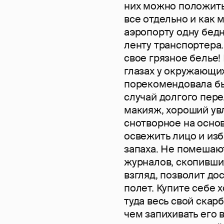
них можно положить 
все отдельно и как 
аэропорту одну бед
ленту транспортера.
свое грязное белье!
глазах у окружающих
порекомендовала бы
случай долгого пере
макияж, хороший увл
снотворное на основ
освежить лицо и изб
запаха. Не помешают
журналов, скопивших
взгляд, позволит д
полет. Купите себе 
туда весь свой скар
чем запихивать его 