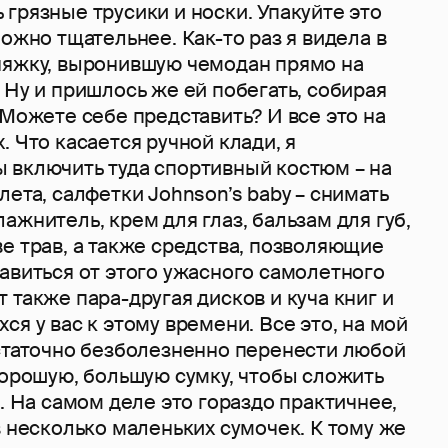
грязные трусики и носки. Упакуйте это
можно тщательнее. Как-то раз я видела в
няжку, выронившую чемодан прямо на
 Ну и пришлось же ей побегать, собирая
 Можете себе представить? И все это на
. Что касается ручной клади, я
 включить туда спортивный костюм – на
лета, салфетки Johnson’s baby – снимать
ажнитель, крем для глаз, бальзам для губ,
е трав, а также средства, позволяющие
авиться от этого ужасного самолетного
 также пара-другая дисков и куча книг и
ся у вас к этому времени. Все это, на мой
остаточно безболезненно перенести любой
хорошую, большую сумку, чтобы сложить
б. На самом деле это гораздо практичнее,
в несколько маленьких сумочек. К тому же