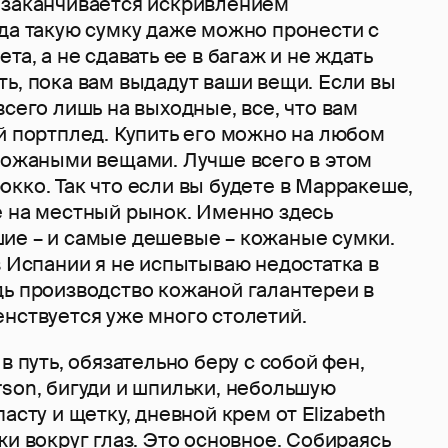
 заканчивается искривлением
гда такую сумку даже можно пронести с
та, а не сдавать ее в багаж и не ждать
ь, пока вам выдадут ваши вещи. Если вы
всего лишь на выходные, все, что вам
й портплед. Купить его можно на любом
 кожаными вещами. Лучше всего в этом
кко. Так что если вы будете в Марракеше,
е на местный рынок. Именно здесь
ие – и самые дешевые – кожаные сумки.
в Испании я не испытываю недостатка в
дь производство кожаной галантереи в
енствуется уже много столетий.
в путь, обязательно беру с собой фен,
son, бигуди и шпильки, небольшую
асту и щетку, дневной крем от Elizabeth
жи вокруг глаз. Это основное. Собираясь