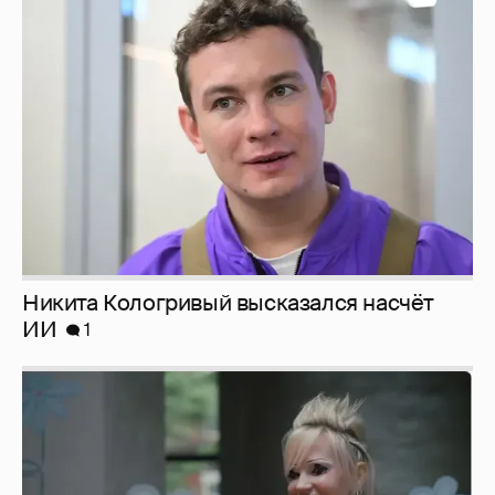
Никита Кологривый высказался насчёт
ИИ
1
Певица Глюкоза рассказала о съёмках для
эротического журнала
3