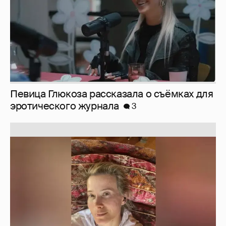
Юлия Высоцкая выложила селфи без
макияжа
2