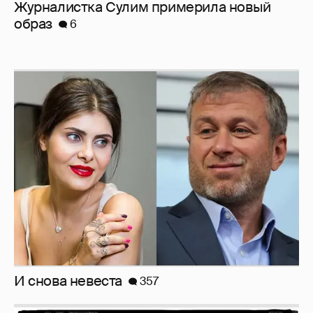
И снова невеста
357