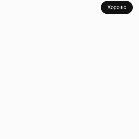
Хорошо
Знаменитости со странным "сексуальным