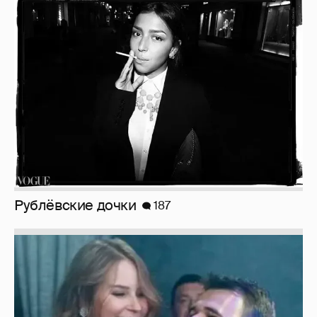
Рублёвские дочки
187
Неужели правда?
143