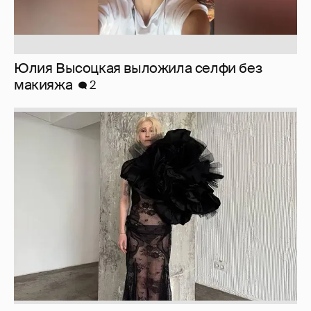
Журналистка Сулим примерила новый
образ
6