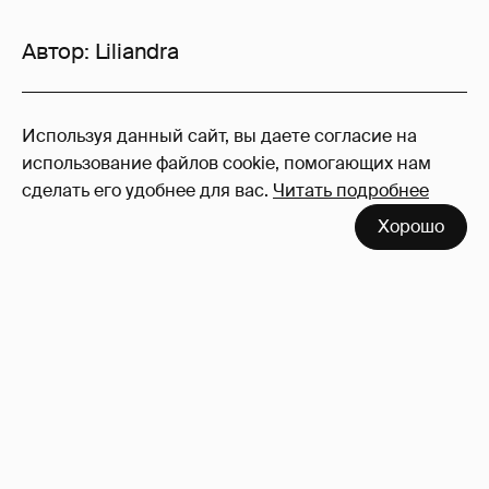
Автор:
Liliandra
3
Используя данный сайт, вы даете согласие на
Войдите в аккаунт
, чтобы читать и
использование файлов cookie, помогающих нам
оставлять комментарии
сделать его удобнее для вас.
Читать подробнее
Хорошо