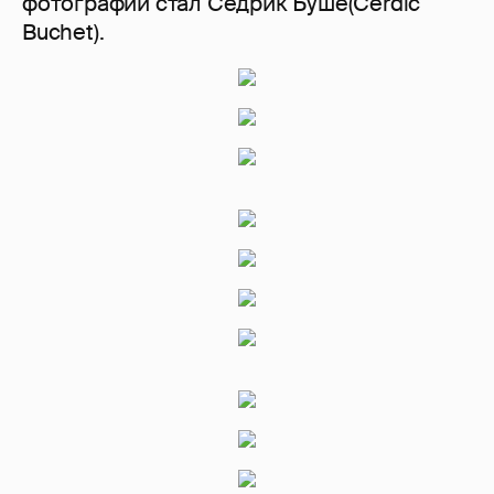
фотографий стал Седрик Буше(Cerdic
Buchet).