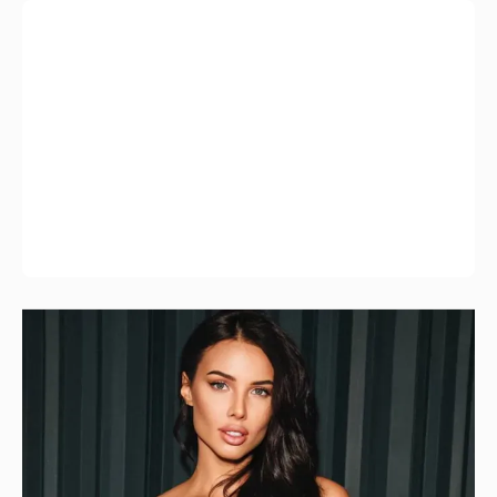
"Ушли за 40 минут до конца". Анастасия
Решетова раскритиковала "Одиссею"
Кристофера Нолана