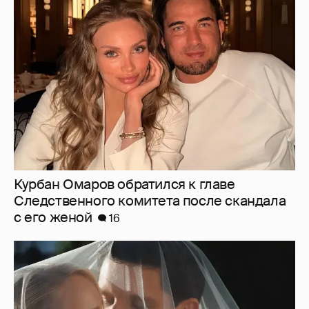
Курбан Омаров обратился к главе
Следственного комитета после скандала
с его женой
16
Клава Кока и Дима Масленников тайно
сыграли свадьбу
1