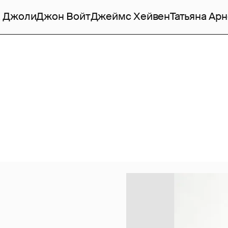
 Джоли
Джон Войт
Джеймс Хейвен
Татьяна Ар