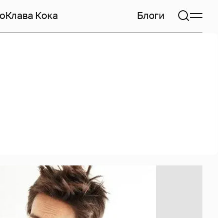
но
Клава Кока
Блоги