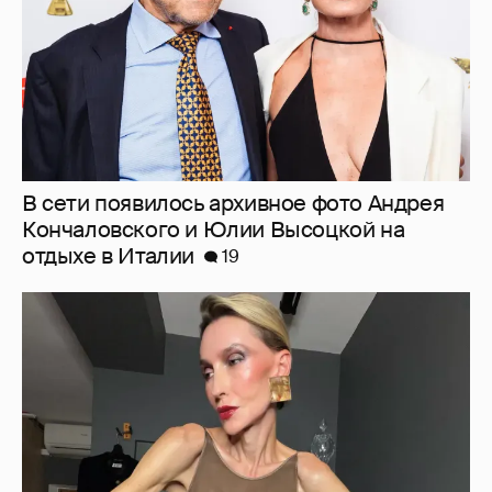
"Люблю своё тело". 52-летняя Наталья
Максимова показала фигуру в "голых"
образах
65