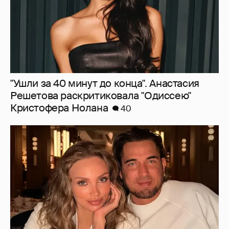
"Заперли мою жену. У неё побои". Курбан
Омаров обратился к главе СК после
задержания его жены
32