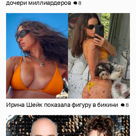
дочери миллиардеров
8
Ирина Шейк показала фигуру в бикини
8