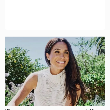
"Она постоянно говорила о дворце". Марта
Стюарт рассказала, как Меган Маркл
хвасталась встречей с королём Карлом III
10