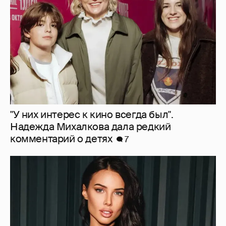
Надежда Михалкова дала редкий
комментарий о детях
7
"Ушли за 40 минут до конца". Анастасия
Решетова раскритиковала "Одиссею"
Кристофера Нолана
40